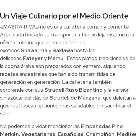
Un Viaje Culinario por el Medio Oriente
«MASITA RICA» no es una cafetería común y corriente.
Aquí, cada bocado te transporta a tierras lejanas, con una
oferta culinaria que abarca desde los
exóticos
Shawarma
y
Baklawa
hasta las
delicadas
Fatayer
y
Mamul
. Estos platos tradicionales de
la cocina árabe son preparados con esmero, siguiendo
recetas ancestrales que han sido transmitidas de
generación en generación. La cafetería también
sorprende con sus
Strudell Ruso Bizantino
y la versión
sin azúcar del clásico
Strudell de Manzana
, que deleitan a
quienes buscan opciones más saludables sin sacrificar el
sabor.
No podemos olvidar mencionar las
Empanadas Pino
Merkén
,
Vegetarianas
,
Españolas
,
Champiñón
,
Medite