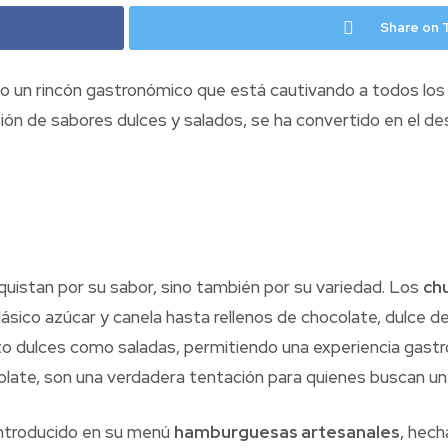
Share on 
ido un rincón gastronómico que está cautivando a todos los
sión de sabores dulces y salados, se ha convertido en el de
uistan por su sabor, sino también por su variedad. Los
ch
ico azúcar y canela hasta rellenos de chocolate, dulce de
o dulces como saladas, permitiendo una experiencia gastr
olate, son una verdadera tentación para quienes buscan un 
introducido en su menú
hamburguesas artesanales
, hech