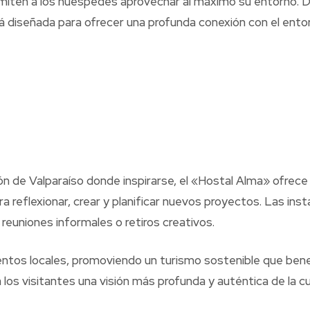
ermiten a los huéspedes aprovechar al máximo su entorno. D
 diseñada para ofrecer una profunda conexión con el entor
de Valparaíso donde inspirarse, el «Hostal Alma» ofrece un
ara reflexionar, crear y planificar nuevos proyectos. Las i
euniones informales o retiros creativos.
ntos locales, promoviendo un turismo sostenible que bene
los visitantes una visión más profunda y auténtica de la cult